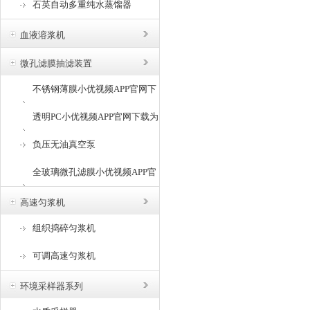
石英自动多重纯水蒸馏器
血液溶浆机
微孔滤膜抽滤装置
不锈钢薄膜小优视频APP官网下
载为爱而生
透明PC小优视频APP官网下载为
爱而生
负压无油真空泵
全玻璃微孔滤膜小优视频APP官
网下载为爱而生
高速匀浆机
组织捣碎匀浆机
可调高速匀浆机
环境采样器系列