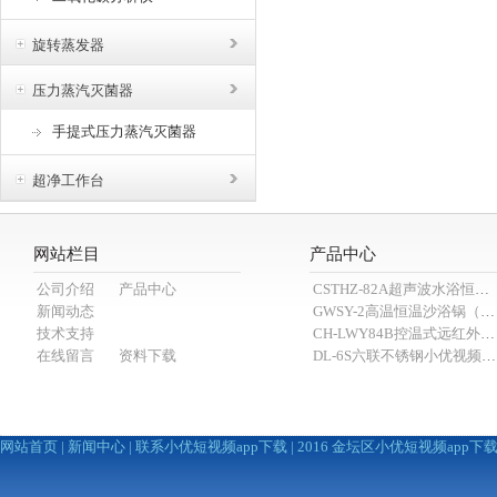
旋转蒸发器
压力蒸汽灭菌器
手提式压力蒸汽灭菌器
超净工作台
网站栏目
产品中心
公司介绍
产品中心
CSTHZ-82A超声波水浴恒温小优视频老版本
新闻动态
GWSY-2高温恒温沙浴锅（600℃）
技术支持
CH-LWY84B控温式远红外消煮炉
在线留言
资料下载
DL-6S六联不锈钢小优视频APP官网下载为爱而生（抽滤装置）
网站首页
|
新闻中心
|
联系小优短视频app下载
| 2016 金坛区小优短视频app