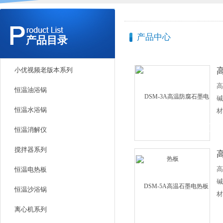
产品中心
产品目录
小优视频老版本系列
高
恒温油浴锅
碱
恒温水浴锅
材
抗
恒温消解仪
板
大
搅拌器系列
加
高
恒温电热板
快
碱
显
恒温沙浴锅
材
上
抗
离心机系列
设
电
用