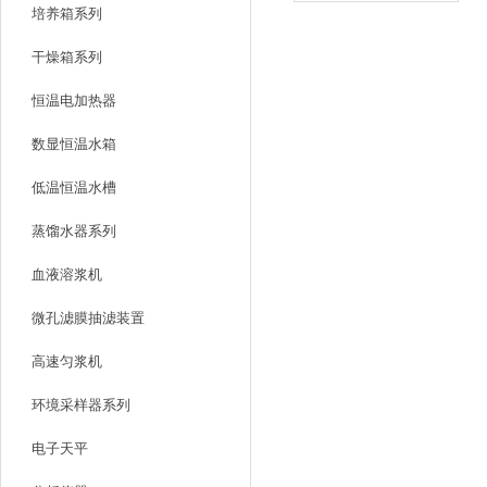
培养箱系列
面
室
品
多
干燥箱系列
速
做
确
恒温电加热器
时
数显恒温水箱
观
全
低温恒温水槽
试
蒸馏水器系列
号
求
血液溶浆机
微孔滤膜抽滤装置
高速匀浆机
环境采样器系列
电子天平