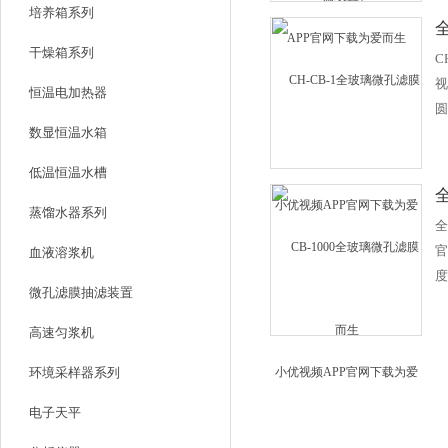
培养箱系列
成
厂
成
养
干燥箱系列
C
均
细
视
结
恒温电加热器
浮
圆
洁
数显恒温水箱
特
便
采
科
低温恒温水槽
热
作
磨
蒸馏水器系列
等
全
校
设备
官
血液溶浆机
环
度
制
微孔滤膜抽滤装置
三
物
硅
高速匀浆机
设备
毒
环境采样器系列
合
研
电子天平
为