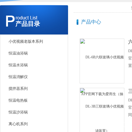
产品中心
产品目录
小优视频老版本系列
D
恒温油浴锅
官
恒温水浴锅
置
产
恒温消解仪
砂
统
搅拌器系列
优
D
恒温电热板
消
官
密
恒温沙浴锅
同
美
形
离心机系列
腐
卡
是