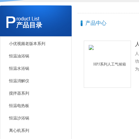
产品中心
产品目录
小优视频老版本系列
人
恒温油浴锅
功
恒温水浴锅
为
候
恒温消解仪
发
培
搅拌器系列
水
恒温电热板
它
物
恒温沙浴锅
业
离心机系列
生
备