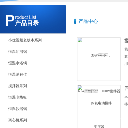
产品中心
产品目录
小优视频老版本系列
我
恒温油浴锅
套
恒温水浴锅
用
更
恒温消解仪
3
9
搅拌器系列
四
需
本
恒温电热板
棒
恒温沙浴锅
离心机系列