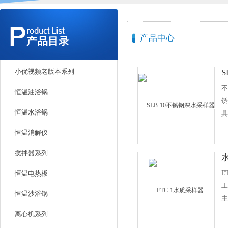
产品中心
产品目录
小优视频老版本系列
不
恒温油浴锅
锈
恒温水浴锅
具
水
恒温消解仪
在
时
搅拌器系列
任
E
恒温电热板
的
工
简
恒温沙浴锅
主
强
自
离心机系列
集
集
于